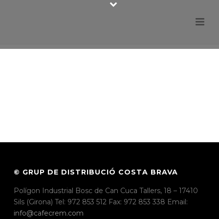
© GRUP DE DISTRIBUCIÓ COSTA BRAVA
Polígon Industrial Bosc de Can Cuca Tallers, 18 – 17410
Sils (Girona) Tel: 972 853 512 Fax: 972 853 338 Email:
info@cafecrem.com