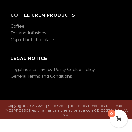
COFFEE CREM PRODUCTS
Coffee
Tea and Infusions
Cup of hot chocolate
LEGAL NOTICE
Legal notice
Privacy Policy
Cookie Policy
General Terms and Conditions
Copyright 2015-2024 | Café Crem | Todos los Derechos Reservado
*NESPRESSO® es una marca no relacionada con GD COSTA BRAVA
0
S.A.