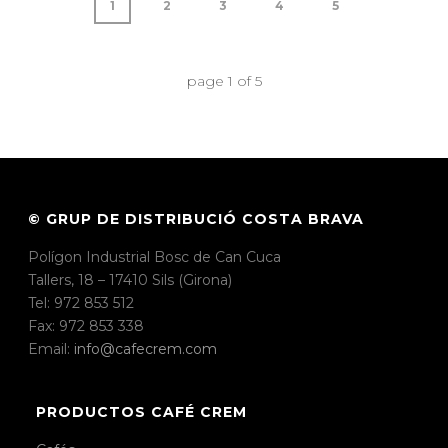
1
2
3
4
5
page
1
of
5
© GRUP DE DISTRIBUCIÓ COSTA BRAVA
Polígon Industrial Bosc de Can Cuca
Tallers, 18 – 17410 Sils (Girona)
Tel: 972 853 512
Fax: 972 853 338
Email:
info@cafecrem.com
PRODUCTOS CAFÉ CREM