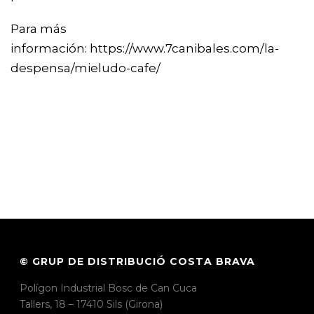
Para más
información:
https://www.7canibales.com/la-
despensa/mieludo-cafe/
© GRUP DE DISTRIBUCIÓ COSTA BRAVA
Polígon Industrial Bosc de Can Cuca
Tallers, 18 – 17410 Sils (Girona)