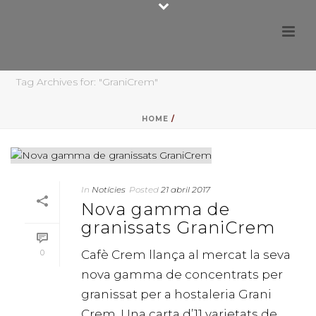
Tag Archives for: "GraniCrem"
HOME
/
In
Notícies
Posted
21 abril 2017
Nova gamma de
granissats GraniCrem
0
Cafè Crem llança al mercat la seva
nova gamma de concentrats per
granissat per a hostaleria Grani
Crem. Una carta d’11 varietats de