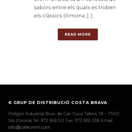
sabors entre els quals es troben
els clàssics (llimona, [...]
READ MORE
© GRUP DE DISTRIBUCIÓ COSTA BRAVA
Polígon Industrial Bosc de Can Cuca Tallers, 18 – 17410
Sils (Girona) Tel: 972 853 512 Fax: 972 853 338 Email:
info@cafecrem.com