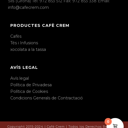
Sils (Girona) Tel: 972 853 512 Fax: 972 853 338 Email:
info@cafecrem.com
PRODUCTES CAFÈ CREM
Cafès
Tés i Infusions
xocolata a la tassa
AVÍS LEGAL
Avís legal
Política de Privadesa
Política de Cookies
Condicions Generals de Contractació
0
Copyright 2015-2024 | Café Crem | Todos los Derechos Reservado