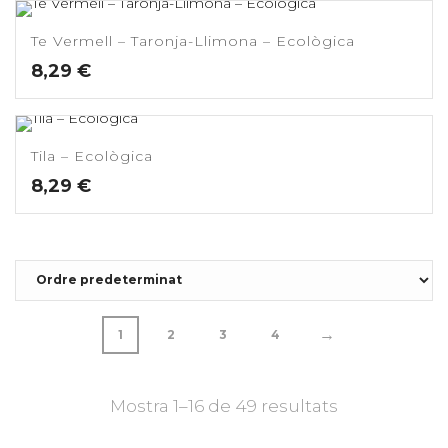
Te Vermell – Taronja-Llimona – Ecològica
8,29
€
Tila – Ecològica
8,29
€
→
1
2
3
4
Mostra 1–16 de 49 resultats