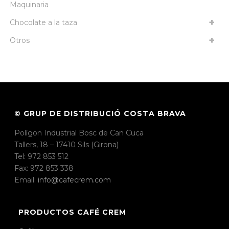
Maquinaria
Chocolate a la taza
Otros
© GRUP DE DISTRIBUCIÓ COSTA BRAVA
Polígon Industrial Bosc de Can Cuca
Tallers, 18 – 17410 Sils (Girona)
Tel: 972 853 512
Fax: 972 853 338
Email:
info@cafecrem.com
PRODUCTOS CAFÉ CREM