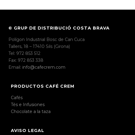
© GRUP DE DISTRIBUCIÓ COSTA BRAVA
Polígon Industrial Bosc de Can Cuca
Tallers, 18 – 17410 Sils (Girona)
Tel: 972 853 512
Fax: 972 853 338
Email:
info@cafecrem.com
PRODUCTOS CAFÉ CREM
Cafés
Tés e Infusiones
Chocolate a la taza
AVISO LEGAL