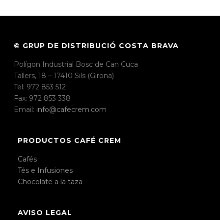
© GRUP DE DISTRIBUCIÓ COSTA BRAVA
Polígon Industrial Bosc de Can Cuca
Tallers, 18 – 17410 Sils (Girona)
Tel: 972 853 512
Fax: 972 853 338
Email:
info@cafecrem.com
PRODUCTOS CAFÉ CREM
Cafés
Tés e Infusiones
Chocolate a la taza
AVISO LEGAL