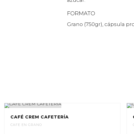
azúcar.
FORMATO
Grano (750gr), cápsula pr
70%
50%
70%
70%
CAFÉ CREM CAFETERÍA
CAFE EN GRANO