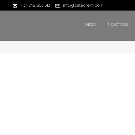
+ 34 972 853 512
info@cafecrem.com
INICIO
NOSOTROS