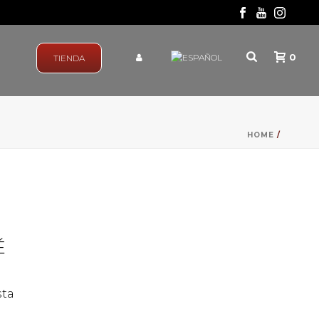
0
TIENDA
HOME
/
É
sta