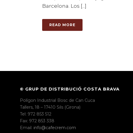
Barcelona. Los [...]
READ MORE
© GRUP DE DISTRIBUCIÓ COSTA BRAVA
Polígon Industrial Bosc de Can Cuca
Tallers, 18 – 17410 Sils (Girona)
Tel: 972 853 512
Fax: 972 853 338
Email:
info@cafecrem.com