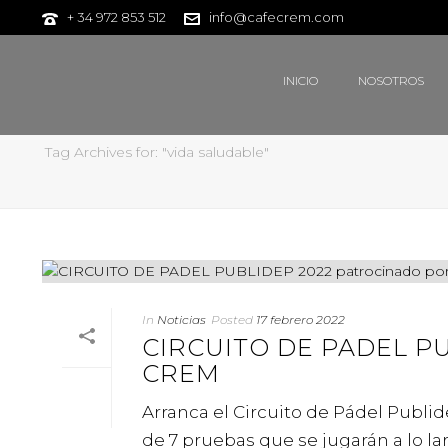
+ 34 972 853 512
info@cafecrem.com
INICIO
NOSOTROS
Tag Archives for: "vida saludable"
In
Noticias
Posted
17 febrero 2022
CIRCUITO DE PADEL PU
CREM
Arranca el Circuito de Pádel Publi
de 7 pruebas que se jugarán a lo la