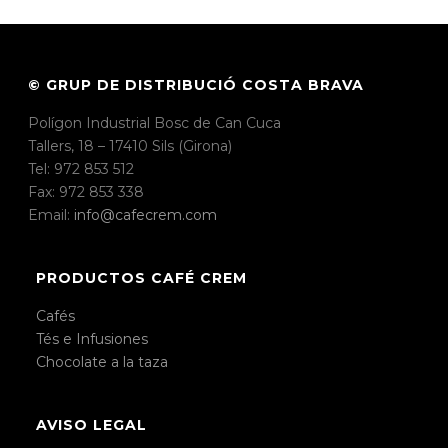
© GRUP DE DISTRIBUCIÓ COSTA BRAVA
Polígon Industrial Bosc de Can Cuca
Tallers, 18 – 17410 Sils (Girona)
Tel: 972 853 512
Fax: 972 853 338
Email:
info@cafecrem.com
PRODUCTOS CAFÉ CREM
Cafés
Tés e Infusiones
Chocolate a la taza
AVISO LEGAL