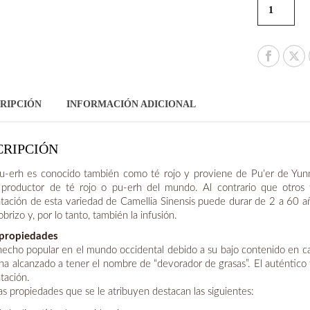
RIPCIÓN
INFORMACIÓN ADICIONAL
CRIPCIÓN
pu-erh es conocido también como té rojo y proviene de Pu’er de Yunna
productor de té rojo o pu-erh del mundo. Al contrario que otros 
tación de esta variedad de Camellia Sinensis puede durar de 2 a 60 añ
obrizo y, por lo tanto, también la infusión.
 propiedades
hecho popular en el mundo occidental debido a su bajo contenido en caf
 ha alcanzado a tener el nombre de “devorador de grasas”. El auténtic
tación.
as propiedades que se le atribuyen destacan las siguientes: