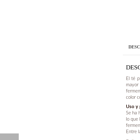
DESC
DES
El té 
mayor 
fermen
color c
Uso y
Se ha 
lo que
fermen
Entre l