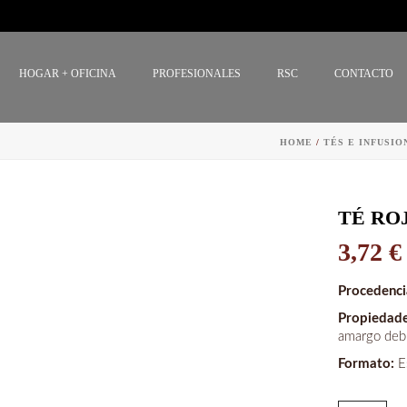
HOGAR + OFICINA
PROFESIONALES
RSC
CONTACTO
HOME
/
TÉS E INFUSIO
TÉ RO
3,72
€
Procedenc
Propiedad
amargo debi
Formato:
E