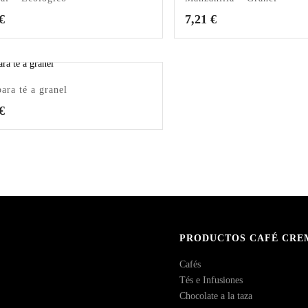
€
7,21
€
para té a granel
€
PRODUCTOS CAFÉ CRE
Cafés
Tés e Infusiones
Chocolate a la taza