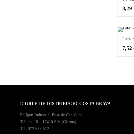
8,29
Lata 
7,52
© GRUP DE DISTRIBUCIÓ COSTA BRAVA
Polígon Industrial Bosc de Can Cuca
Tallers, 18 – 17410 Sils (Girona)
Tel: 972 853 512