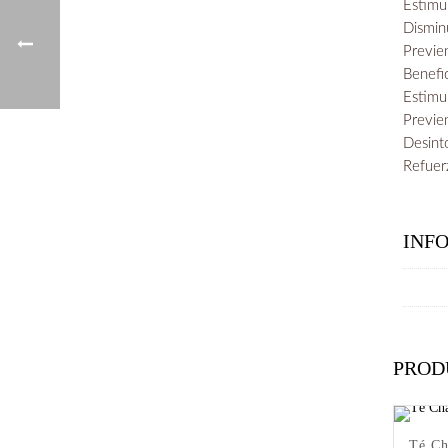
Estimul
Dismin
Previen
Benefi
Estimul
Previe
Desint
Refuer
INF
PROD
Té Ch