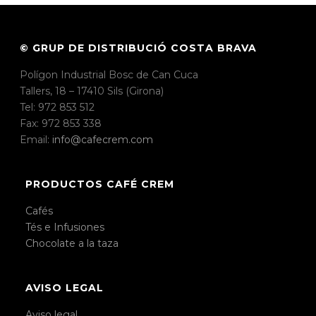
© GRUP DE DISTRIBUCIÓ COSTA BRAVA
Polígon Industrial Bosc de Can Cuca
Tallers, 18 – 17410 Sils (Girona)
Tel: 972 853 512
Fax: 972 853 338
Email:
info@cafecrem.com
PRODUCTOS CAFÉ CREM
Cafés
Tés e Infusiones
Chocolate a la taza
AVISO LEGAL
Aviso legal