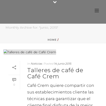
Monthly Archive for: "junio, 2015"
HOME
/
In
Noticias
Posted
14 junio 2015
Talleres de café de
Café Crem
0
Café Crem quiere compartir con
sus establecimientos cliente las
técnicas para garantizar que el
cliente final disfruta de la mejor