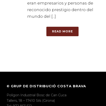
eran empresarios y personas de
reconocido prestigio dentro del
mundo del [...]
READ MORE
© GRUP DE DISTRIBUCIÓ COSTA BRAVA
Polígon Industrial Bosc de Can Cuca
Tallers, 18 – 17410 Sils (Girona)
Tel: 972 853 512