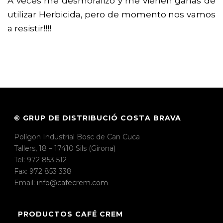
A veces me desmoralizo y me vienen ganas de
utilizar Herbicida, pero de momento nos vamos
a resistir!!!!
© GRUP DE DISTRIBUCIÓ COSTA BRAVA
Polígon Industrial Bosc de Can Cuca
Tallers, 18 – 17410 Sils (Girona)
Tel: 972 853 512
Fax: 972 853 338
Email:
info@cafecrem.com
PRODUCTOS CAFÉ CREM