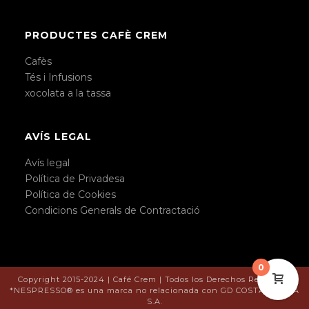
PRODUCTES CAFÈ CREM
Cafès
Tés i Infusions
xocolata a la tassa
AVÍS LEGAL
Avís legal
Política de Privadesa
Política de Cookies
Condicions Generals de Contractació
0
Copyright 2015-2024 | Café Crem | Todos los Derechos Reservado
*NESPRESSO® es una marca no relacionada con GD COSTA BRAVA
S.A.