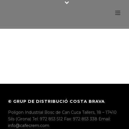
© GRUP DE DISTRIBUCIÓ COSTA BRAVA
Polígon Industrial Bosc de Can Cuca Tallers, 18 – 17410
Sils (Girona) Tel: 972 853 512 Fax: 972 853 338 Email:
info@cafecrem.com